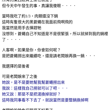
但今天中午發生的事，真讓我傻眼．．．．
當時我吃了約1/3，肉類還沒下鍋
這時有隻很大的黑蒼蠅在我面前飛啊飛的
我當然是用手去揮趕牠
沒想到，蒼蠅自己不知道是不是很緊張，所以就掉到我的鍋裡
了．．．．
人客啊，如果是你，你會如何呢？
是把蒼蠅撈出來繼續吃，還是請老闆娘再換一鍋．．．
我選擇的是後者
可是老闆娘來了之後
她說，是不是要她幫我幫蒼蠅撈出來
我說：這樣我自己撈就可以了吧．．．
她又說：那是不是把湯換掉就好？
這時我同事看不下去了，就說當然是要整鍋換掉啊